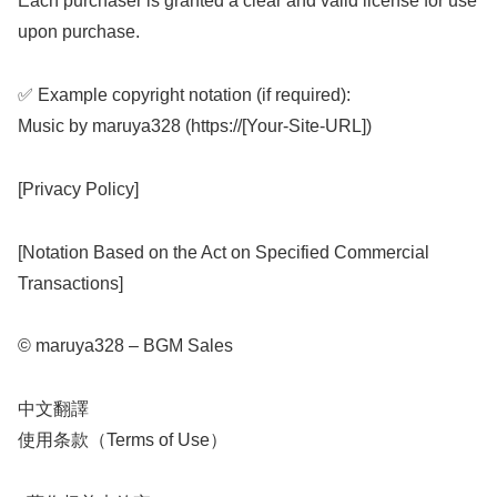
Each purchaser is granted a clear and valid license for use
upon purchase.
✅ Example copyright notation (if required):
Music by maruya328 (https://[Your-Site-URL])
[Privacy Policy]
[Notation Based on the Act on Specified Commercial
Transactions]
© maruya328 – BGM Sales
中文翻譯
使用条款（Terms of Use）